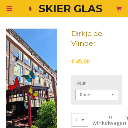
SKIER GLAS
Ga
direct
naar
de
Dirkje de
hoofdinhoud
Vlinder
€ 45,00
Kleur
In
winkelwagen